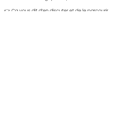
👉 Ca vous dit d’en discuter et de le parcourir
ensemble pour votre organisation? On en parle
quand vous voulez, contactez moi 😊
in
Blog
Lire suivant
Pourquoi intégrer
l'économie circulaire